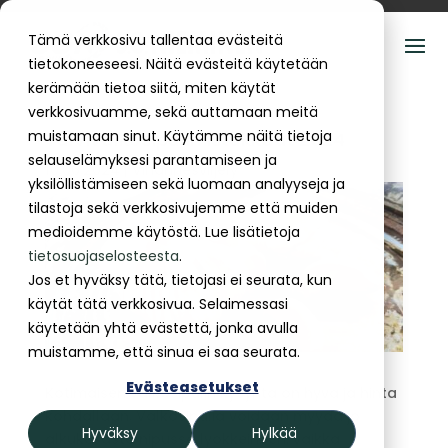
Tämä verkkosivu tallentaa evästeitä
tietokoneeseesi. Näitä evästeitä käytetään
kerämään tietoa siitä, miten käytät
verkkosivuamme, sekä auttamaan meitä
muistamaan sinut. Käytämme näitä tietoja
Talvivalkosipulin istukkaat 2024
selauselämyksesi parantamiseen ja
10.06.2024
|
Vihannesviljely
yksilöllistämiseen sekä luomaan analyyseja ja
tilastoja sekä verkkosivujemme että muiden
medioidemme käytöstä. Lue lisätietoja
tietosuojaselosteesta
.
Jos et hyväksy tätä, tietojasi ei seurata, kun
käytät tätä verkkosivua. Selaimessasi
käytetään yhtä evästettä, jonka avulla
muistamme, että sinua ei saa seurata.
Evästeasetukset
Kotimaisen valkosipulin kysyntä on hyvä ja hinta
kohdallaan. Valkosipulia voidaan myydä jo
Hyväksy
Hylkää
alkukesästä nipussa lyökkeineen, vaikka