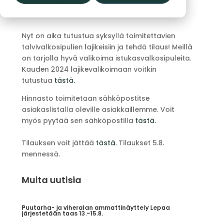
pääsato korjataankin loppukesästä.
Nyt on aika tutustua syksyllä toimitettavien
talvivalkosipulien lajikeisiin ja tehdä tilaus! Meillä
on tarjolla hyvä valikoima istukasvalkosipuleita.
Kauden 2024 lajikevalikoimaan voitkin
tutustua
tästä.
Hinnasto toimitetaan sähköpostitse
asiakaslistalla oleville asiakkaillemme. Voit
myös pyytää sen sähköpostilla
tästä.
Tilauksen voit jättää
tästä
.
Tilaukset 5.8.
mennessä.
Muita uutisia
Puutarha- ja viheralan ammattinäyttely Lepaa
järjestetään taas 13.-15.8.