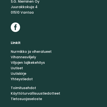
S.G. Nieminen Oy
Juurakkokuja 4
01510 Vantaa

Linkit
Nurmikko ja viheralueet
Vihannesviljely
Viljojen lajikekehitys
Uutiset
Uutiskirje
Yhteystiedot
Toimitusehdot
Käyttöturvallisuustiedotteet
Tietosuojaseloste