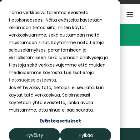
Tämä verkkosivu tallentaa evästeitä
tietokoneeseesi. Näitä evästeitä käytetään
kerämään tietoa siitä, miten käytät
Tietosuojaseloste
verkkosivuamme, sekä auttamaan meitä
muistamaan sinut. Käytämme näitä tietoja
selauselämyksesi parantamiseen ja
yksilöllistämiseen sekä luomaan analyyseja ja
S.G.NIEMINEN OY:N
tilastoja sekä verkkosivujemme että muiden
medioidemme käytöstä. Lue lisätietoja
TIETOSUOJASELOSTE
tietosuojaselosteesta
.
Jos et hyväksy tätä, tietojasi ei seurata, kun
käytät tätä verkkosivua. Selaimessasi
käytetään yhtä evästettä, jonka avulla
Avaa tietosuojaseloste
muistamme, että sinua ei saa seurata.
Evästeasetukset
Hyväksy
Hylkää