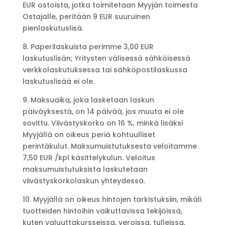
EUR ostoista, jotka toimitetaan Myyjän toimesta
Ostajalle, peritään 9 EUR suuruinen
pienlaskutuslisä.
8. Paperilaskuista perimme 3,00 EUR
laskutuslisän; Yritysten välisessä sähköisessä
verkkolaskutuksessa tai sähköpostilaskussa
laskutuslisää ei ole.
9. Maksuaika, joka lasketaan laskun
päiväyksestä, on 14 päivää, jos muuta ei ole
sovittu. Viivästyskorko on 16 %, minkä lisäksi
Myyjällä on oikeus periä kohtuulliset
perintäkulut. Maksumuistutuksesta veloitamme
7,50 EUR /kpl käsittelykulun. Veloitus
maksumuistutuksista laskutetaan
viivästyskorkolaskun yhteydessä.
10. Myyjällä on oikeus hintojen tarkistuksiin, mikäli
tuotteiden hintoihin vaikuttavissa tekijöissä,
kuten valuuttakursseissa, veroissa, tulleissa,