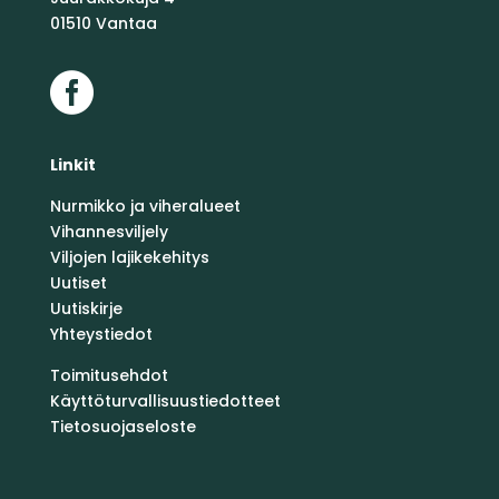
01510 Vantaa

Linkit
Nurmikko ja viheralueet
Vihannesviljely
Viljojen lajikekehitys
Uutiset
Uutiskirje
Yhteystiedot
Toimitusehdot
Käyttöturvallisuustiedotteet
Tietosuojaseloste