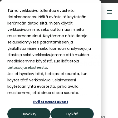
Tämä verkkosivu tallentaa evästeitä
tietokoneeseesi. Näitä evästeitä käytetään
kerämään tietoa siitä, miten käytät
Toimitusehdot
verkkosivuamme, sekä auttamaan meitä
muistamaan sinut. Käytämme näitä tietoja
selauselämyksesi parantamiseen ja
yksilöllistämiseen sekä luomaan analyyseja ja
S.G. Nieminen Oy:n Yleiset
tilastoja sekä verkkosivujemme että muiden
medioidemme käytöstä. Lue lisätietoja
myynti- ja toimitusehdot
tietosuojaselosteesta
.
12/2025
Jos et hyväksy tätä, tietojasi ei seurata, kun
käytät tätä verkkosivua. Selaimessasi
käytetään yhtä evästettä, jonka avulla
1. Näitä S.G. Nieminen Oy:n Yleisiä myynti- ja
muistamme, että sinua ei saa seurata.
toimitusehtoja sovelletaan S.G. Nieminen Oy:n
(Myyjä) Suomessa tapahtuviin toimituksiin
Evästeasetukset
asiakkaille (Ostaja).
Hyväksy
Hylkää
2. Elleivät osapuolet allekirjoita erillistä kirjallista