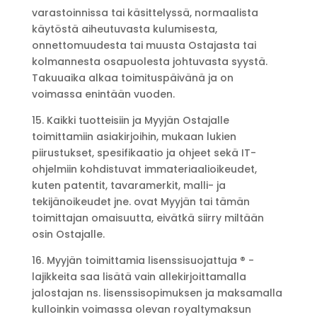
varastoinnissa tai käsittelyssä, normaalista
käytöstä aiheutuvasta kulumisesta,
onnettomuudesta tai muusta Ostajasta tai
kolmannesta osapuolesta johtuvasta syystä.
Takuuaika alkaa toimituspäivänä ja on
voimassa enintään vuoden.
15. Kaikki tuotteisiin ja Myyjän Ostajalle
toimittamiin asiakirjoihin, mukaan lukien
piirustukset, spesifikaatio ja ohjeet sekä IT-
ohjelmiin kohdistuvat immateriaalioikeudet,
kuten patentit, tavaramerkit, malli- ja
tekijänoikeudet jne. ovat Myyjän tai tämän
toimittajan omaisuutta, eivätkä siirry miltään
osin Ostajalle.
16. Myyjän toimittamia lisenssisuojattuja ® -
lajikkeita saa lisätä vain allekirjoittamalla
jalostajan ns. lisenssisopimuksen ja maksamalla
kulloinkin voimassa olevan royaltymaksun