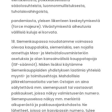
vientikiellosta, poikkeuksellisista
sääolosuhteista, luonnonmullistuksesta,
tuholaisvahingoista,
pandemiasta, yleisen liikenteen keskeytymisestä
(force majeure). Viivästymisestä aiheutuvia
välillisiä kuluja ei korvata.
18. Siemenkaupassa noudatamme voimassa
olevaa kauppalakia, siemenlakia, sen nojalla
annettuja Maa- ja Metsätalousministeriön
asetuksia ja alan kansainvälisiä kauppatapoja
(ISF-säännöt). Niiden lisäksi käytämme
Siemenkauppiaiden yhdistyksen laatimia yhteisiä
myynti- ja toimitusehtoja. Mahdollisia
jälkireklamaatioita varten Ostajan on aina
säilytettävä mm. siemenpussit tai vastaavat
pakkaukset, joissa näkyy valmistuserän numero.
Siemenpusseissa näkyy mm. merkintä
alkuperästä ja pakkausajankohdasta. Ne
lähetteet, joissa on kasvipassin numero, tulee