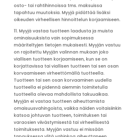
osto- tai rahtihinnoissa tms. maksuissa
tapahtuu muutoksia. Myyjä pidättää lisäksi
oikeuden virheellisen hinnoittelun korjaamiseen.
11. Myyjä vastaa tuotteen laadusta ja muista
ominaisuuksista vain sopimuksessa
määriteltyjen tietojen mukaisesti. Myyjän vastuu
on rajoitettu Myyjän valinnan mukaan joko
viallisen tuotteen korjaamiseen, kun se on
korjattavissa tai viallisen tuotteen tai sen osan
korvaamiseen virheettömällä tuotteella.
Tuotteen tai sen osan korvaaminen uudella
tuotteella ei pidennä aiemmin toimitetulla
tuotteella olevaa mahdollista takuuaikaa.
Myyjän ei vastaa tuotteen aiheuttamista
omaisuusvahingoista, vaikka näiden voitaisiinkin
katsoa johtuvan tuotteen, toimituksen tai
varaosien viivästymisestä tai virheellisestä
toimituksesta. Myyjän vastuu ei missään
tapauksessa ylitä vahinkoa aiheuttaneen