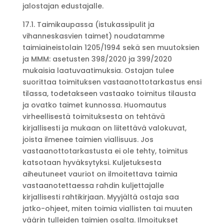
jalostajan edustajalle.
17.1. Taimikaupassa (istukassipulit ja
vihanneskasvien taimet) noudatamme
taimiaineistolain 1205/1994 sekä sen muutoksien
ja MMM: asetusten 398/2020 ja 399/2020
mukaisia laatuvaatimuksia. Ostajan tulee
suorittaa toimituksen vastaanottotarkastus ensi
tilassa, todetakseen vastaako toimitus tilausta
ja ovatko taimet kunnossa. Huomautus
virheellisestä toimituksesta on tehtävä
kirjallisesti ja mukaan on liitettävä valokuvat,
joista ilmenee taimien viallisuus. Jos
vastaanottotarkastusta ei ole tehty, toimitus
katsotaan hyväksytyksi. Kuljetuksesta
aiheutuneet vauriot on ilmoitettava taimia
vastaanotettaessa rahdin kuljettajalle
kirjallisesti rahtikirjaan. Myyjältä ostaja saa
jatko-ohjeet, miten toimia viallisten tai muuten
väärin tulleiden taimien osalta. Ilmoitukset