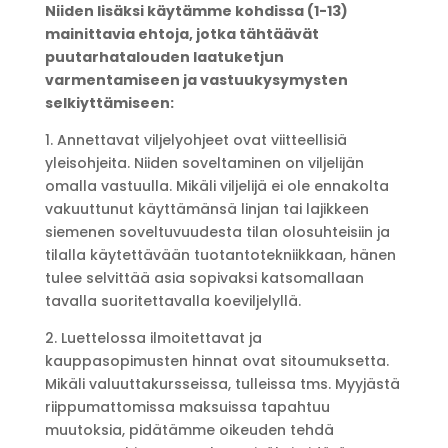
Niiden lisäksi käytämme kohdissa (1-13)
mainittavia ehtoja, jotka tähtäävät
puutarhatalouden laatuketjun
varmentamiseen ja vastuukysymysten
selkiyttämiseen:
1. Annettavat viljelyohjeet ovat viitteellisiä
yleisohjeita. Niiden soveltaminen on viljelijän
omalla vastuulla. Mikäli viljelijä ei ole ennakolta
vakuuttunut käyttämänsä linjan tai lajikkeen
siemenen soveltuvuudesta tilan olosuhteisiin ja
tilalla käytettävään tuotantotekniikkaan, hänen
tulee selvittää asia sopivaksi katsomallaan
tavalla suoritettavalla koeviljelyllä.
2. Luettelossa ilmoitettavat ja
kauppasopimusten hinnat ovat sitoumuksetta.
Mikäli valuuttakursseissa, tulleissa tms. Myyjästä
riippumattomissa maksuissa tapahtuu
muutoksia, pidätämme oikeuden tehdä