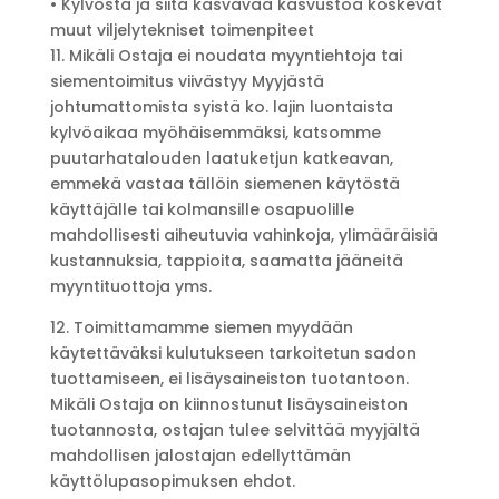
• Kylvöstä ja siitä kasvavaa kasvustoa koskevat
muut viljelytekniset toimenpiteet
11. Mikäli Ostaja ei noudata myyntiehtoja tai
siementoimitus viivästyy Myyjästä
johtumattomista syistä ko. lajin luontaista
kylvöaikaa myöhäisemmäksi, katsomme
puutarhatalouden laatuketjun katkeavan,
emmekä vastaa tällöin siemenen käytöstä
käyttäjälle tai kolmansille osapuolille
mahdollisesti aiheutuvia vahinkoja, ylimääräisiä
kustannuksia, tappioita, saamatta jääneitä
myyntituottoja yms.
12. Toimittamamme siemen myydään
käytettäväksi kulutukseen tarkoitetun sadon
tuottamiseen, ei lisäysaineiston tuotantoon.
Mikäli Ostaja on kiinnostunut lisäysaineiston
tuotannosta, ostajan tulee selvittää myyjältä
mahdollisen jalostajan edellyttämän
käyttölupasopimuksen ehdot.