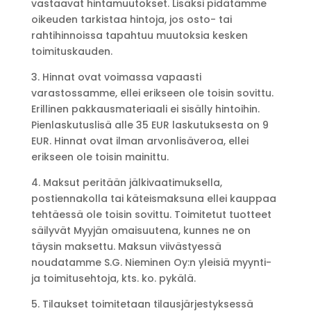
vastaavat hintamuutokset. Lisäksi pidätämme
oikeuden tarkistaa hintoja, jos osto- tai
rahtihinnoissa tapahtuu muutoksia kesken
toimituskauden.
3. Hinnat ovat voimassa vapaasti
varastossamme, ellei erikseen ole toisin sovittu.
Erillinen pakkausmateriaali ei sisälly hintoihin.
Pienlaskutuslisä alle 35 EUR laskutuksesta on 9
EUR. Hinnat ovat ilman arvonlisäveroa, ellei
erikseen ole toisin mainittu.
4. Maksut peritään jälkivaatimuksella,
postiennakolla tai käteismaksuna ellei kauppaa
tehtäessä ole toisin sovittu. Toimitetut tuotteet
säilyvät Myyjän omaisuutena, kunnes ne on
täysin maksettu. Maksun viivästyessä
noudatamme S.G. Nieminen Oy:n yleisiä myynti-
ja toimitusehtoja, kts. ko. pykälä.
5. Tilaukset toimitetaan tilausjärjestyksessä