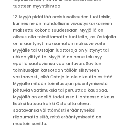
tuotteen myyntihintaa.
12. Myyjä pidättää omistusoikeuden tuotteisiin,
kunnes ne on mahdollisine viivästyskorkoineen
maksettu kokonaisuudessaan. Myyjällä on
oikeus olla toimittamatta tuotteita, jos Ostajalla
on erääntynyt maksamaton maksuvelvoite
Myyjälle tai Ostajan luottoraja on ylittynyt tai
uhkaa ylittyä tai Myyjällä on perustelu syy
epäillä saataviensa vaarantuvan. Sovitun
toimitusajan katsotaan tällöin siirtyneen
vastaavasti, eikä Ostajalla ole oikeutta esittää
Myyjälle mitään toimitusajan pidentymisestä
johtuvia vaatimuksia tai peruuttaa kauppaa.
Myyjällä on edellä todetussa tilanteessa oikeus
lisäksi katsoa kaikki Ostajalta olevat
saatavansa välittömästi erääntyneiksi
riippumatta siitä, mitä erääntymisestä on
muutoin sovittu.