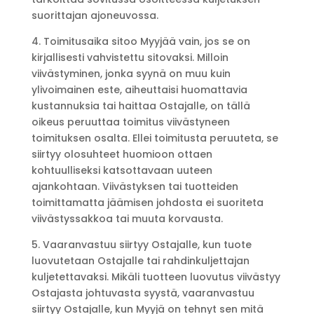
suorittajan ajoneuvossa.
4. Toimitusaika sitoo Myyjää vain, jos se on
kirjallisesti vahvistettu sitovaksi. Milloin
viivästyminen, jonka syynä on muu kuin
ylivoimainen este, aiheuttaisi huomattavia
kustannuksia tai haittaa Ostajalle, on tällä
oikeus peruuttaa toimitus viivästyneen
toimituksen osalta. Ellei toimitusta peruuteta, se
siirtyy olosuhteet huomioon ottaen
kohtuulliseksi katsottavaan uuteen
ajankohtaan. Viivästyksen tai tuotteiden
toimittamatta jäämisen johdosta ei suoriteta
viivästyssakkoa tai muuta korvausta.
5. Vaaranvastuu siirtyy Ostajalle, kun tuote
luovutetaan Ostajalle tai rahdinkuljettajan
kuljetettavaksi. Mikäli tuotteen luovutus viivästyy
Ostajasta johtuvasta syystä, vaaranvastuu
siirtyy Ostajalle, kun Myyjä on tehnyt sen mitä