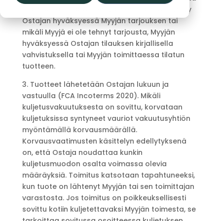
sopimusta, osapuolten välinen sopimus syntyy
Ostajan hyväksyessä Myyjän tarjouksen tai
mikäli Myyjä ei ole tehnyt tarjousta, Myyjän
hyväksyessä Ostajan tilauksen kirjallisella
vahvistuksella tai Myyjän toimittaessa tilatun
tuotteen.
3. Tuotteet lähetetään Ostajan lukuun ja
vastuulla (FCA Incoterms 2020). Mikäli
kuljetusvakuutuksesta on sovittu, korvataan
kuljetuksissa syntyneet vauriot vakuutusyhtiön
myöntämällä korvausmäärällä.
Korvausvaatimusten käsittelyn edellytyksenä
on, että Ostaja noudattaa kunkin
kuljetusmuodon osalta voimassa olevia
määräyksiä. Toimitus katsotaan tapahtuneeksi,
kun tuote on lähtenyt Myyjän tai sen toimittajan
varastosta. Jos toimitus on poikkeuksellisesti
sovittu kotiin kuljetettavaksi Myyjän toimesta, se
tarkoittaa sovitussa osoitteessa kuljetuksen