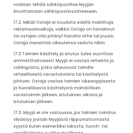
voidaan tehdä sähköpostitse Myyjän
ilmoittamaan sähköpostiosoitteeseen.
17.2. Mikäli Ostaja ei noudata edellä mainittuja
reklamaatioaikoja, vaikka Ostaja on havainnut
tai ostajan olisi pitänyt havaita virhe tai puute,
Ostaja menettää oikeutensa vedota niihin.
17.3.Taimien käsittely ja istutus tulee suorittaa
ammattitaitoisesti. Myyjä ei vastaa virheistä ja
vahingoista, jotka aiheutuvat taimille
virheellisestä varastoinnista tai käsittelystä
johtuen. Ostaja vastaa taimien oikeaoppisesta
ja huolellisesta käsittelystä mahdollisen
varastoinnin jälkeen, istutuksen aikana ja
istutuksen jälkeen.
17.3. Myyjä ei ole vastuussa, jos taimien toimitus
viivästyy jostain Myyjästä riippumattomasta
syystä kuten esimerkiksi lakosta, tuonti- tai