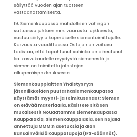
säilyttää vuoden ajan tuotteen
vastaanottamisesta.
19. Siemenkaupassa mahdollisen vahingon
sattuessa johtuen mm. väärästä lajikkeesta,
vastuu siirtyy alkuperäiselle siementoimittajalle.
Korvausta vaadittaessa Ostajan on voitava
todistaa, että tapahtunut vahinko on aiheutunut
ko. kasvukaudelle myydystä siemenestä ja
siemen on toimitettu jalostajan
alkuperäispakkauksessa.
Siemenkauppiaitten Yhdistys ry:n
jäsenliikkeiden puutarhasiemenkaupassa
käyttämät myynti- ja toimitusehdot; Siemen
on elävää materiaalia, käsittele sitä sen
mukaisesti! Noudatamme siemenkaupassa
Kauppalakia, Siemenkauppalakia, sen nojalla
annettuja MMM:n asetuksia ja alan
kansainvälisiä kauppatapoja (IFS-säännöt).