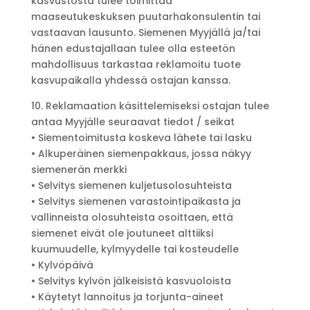
kasvustosta tulee toimittaa
maaseutukeskuksen puutarhakonsulentin tai
vastaavan lausunto. Siemenen Myyjällä ja/tai
hänen edustajallaan tulee olla esteetön
mahdollisuus tarkastaa reklamoitu tuote
kasvupaikalla yhdessä ostajan kanssa.
10. Reklamaation käsittelemiseksi ostajan tulee
antaa Myyjälle seuraavat tiedot / seikat
• Siementoimitusta koskeva lähete tai lasku
• Alkuperäinen siemenpakkaus, jossa näkyy
siemenerän merkki
• Selvitys siemenen kuljetusolosuhteista
• Selvitys siemenen varastointipaikasta ja
vallinneista olosuhteista osoittaen, että
siemenet eivät ole joutuneet alttiiksi
kuumuudelle, kylmyydelle tai kosteudelle
• Kylvöpäivä
• Selvitys kylvön jälkeisistä kasvuoloista
• Käytetyt lannoitus ja torjunta-aineet