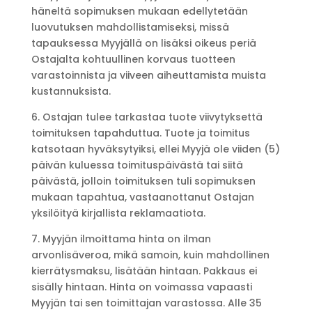
häneltä sopimuksen mukaan edellytetään
luovutuksen mahdollistamiseksi, missä
tapauksessa Myyjällä on lisäksi oikeus periä
Ostajalta kohtuullinen korvaus tuotteen
varastoinnista ja viiveen aiheuttamista muista
kustannuksista.
6. Ostajan tulee tarkastaa tuote viivytyksettä
toimituksen tapahduttua. Tuote ja toimitus
katsotaan hyväksytyiksi, ellei Myyjä ole viiden (5)
päivän kuluessa toimituspäivästä tai siitä
päivästä, jolloin toimituksen tuli sopimuksen
mukaan tapahtua, vastaanottanut Ostajan
yksilöityä kirjallista reklamaatiota.
7. Myyjän ilmoittama hinta on ilman
arvonlisäveroa, mikä samoin, kuin mahdollinen
kierrätysmaksu, lisätään hintaan. Pakkaus ei
sisälly hintaan. Hinta on voimassa vapaasti
Myyjän tai sen toimittajan varastossa. Alle 35