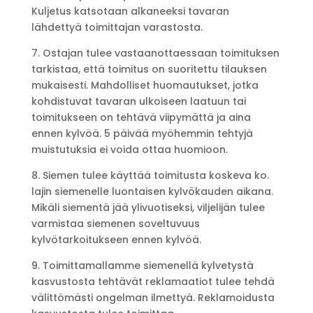
Kuljetus katsotaan alkaneeksi tavaran
lähdettyä toimittajan varastosta.
7. Ostajan tulee vastaanottaessaan toimituksen
tarkistaa, että toimitus on suoritettu tilauksen
mukaisesti. Mahdolliset huomautukset, jotka
kohdistuvat tavaran ulkoiseen laatuun tai
toimitukseen on tehtävä viipymättä ja aina
ennen kylvöä. 5 päivää myöhemmin tehtyjä
muistutuksia ei voida ottaa huomioon.
8. Siemen tulee käyttää toimitusta koskeva ko.
lajin siemenelle luontaisen kylvökauden aikana.
Mikäli siementä jää ylivuotiseksi, viljelijän tulee
varmistaa siemenen soveltuvuus
kylvötarkoitukseen ennen kylvöä.
9. Toimittamallamme siemenellä kylvetystä
kasvustosta tehtävät reklamaatiot tulee tehdä
välittömästi ongelman ilmettyä. Reklamoidusta