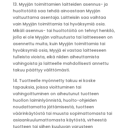
13. Myyjän toimittamien laitteiden asennus- ja
huoltotöitä saa tehdä ainoastaan Myyjän
valtuuttama asentaja. Laitteisiin saa vaihtaa
vain Myyjän toimittamia tai hyväksymiä osia.
Mikäli asennus- tai huoltotöitä on tehnyt henkilö,
jolla ei ole Myyjän valtuutusta tai laitteeseen on
asennettu muita, kuin Myyjän toimittamia tai
hyväksymiä osia, Myyjä ei vastaa laitteeseen
tulleista vioista, eikä niiden aiheuttamista
vahingoista ja laitteelle mahdollisesti annettu
takuu päättyy välittömästi.
14. Tuotteelle myönnetty takuu ei koske
tapauksia, joissa vioittuminen tai
vahingoittuminen on aiheutunut tuotteen
huollon laiminlyönnistä, huolto-ohjeiden
noudattamatta jättämisestä, tuotteen
väärinkäytöstä tai muusta sopimattomasta tai
asiaankuulumattomasta käytöstä, virheestä
tuotteen tai siihen kuuluvan varusteen