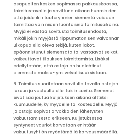
osapuolten kesken sopimassa pakkauskoossa,
toimitustavalla ja sovittuna aikana huomioiden,
että joidenkin tuoteryhmien siementä voidaan
toimittaa vain niiden luontaisina toimitusaikoina.
Myyjä ei vastaa sovitusta toimitusehdosta,
mikäli jokin myyjästä riippumaton sen valvonnan
ulkopuolella oleva tekijä, kuten lakot,
epäonnistunut siemensato tai vastaavat seikat,
vaikeuttavat tilauksen toimittamista. Lisäksi
edellytetään, että ostaja on huolehtinut
aiemmista maksu- ym. velvollisuuksistaan.
6. Toimitus suoritetaan sovitulla tavalla ostajan
lukuun ja vastuulla ellei toisin sovita. Siemenet
eivät saa joutua kuljetuksen aikana alttiiksi
kuumuudelle, kylmyydelle tai kosteudelle. Myyjä
ja ostaja sopivat arvokkaiden lähetysten
vakuuttamisesta erikseen. Kuljetuksessa
syntyneet vauriot korvataan enintään
vakuutusyhtiön myöntämällä korvausmäärällä.