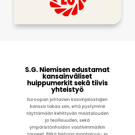
S.G. Niemisen edustamat
kansainväliset
huippumerkit sekä tiivis
yhteistyö
Euroopan johtavien kasvinjalostajien
kanssa takaa sen, että pystymme
täyttämään kehittyvän maatalouden
ja teollisuuden, sekä
ympäristönhoidon vaativimmatkin
tarpeet. Pitkä historia maatalous- ja