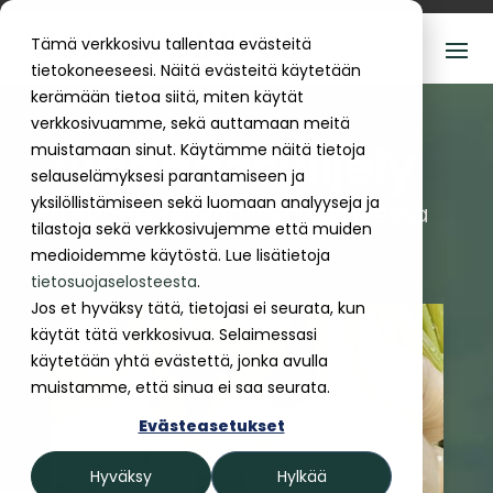
Tämä verkkosivu tallentaa evästeitä
tietokoneeseesi. Näitä evästeitä käytetään
kerämään tietoa siitä, miten käytät
verkkosivuamme, sekä auttamaan meitä
Vihannesviljely
muistamaan sinut. Käytämme näitä tietoja
selauselämyksesi parantamiseen ja
yksilöllistämiseen sekä luomaan analyyseja ja
tukenasi kasvun joka vaiheessa
tilastoja sekä verkkosivujemme että muiden
medioidemme käytöstä. Lue lisätietoja
tietosuojaselosteesta
.
Jos et hyväksy tätä, tietojasi ei seurata, kun
käytät tätä verkkosivua. Selaimessasi
käytetään yhtä evästettä, jonka avulla
muistamme, että sinua ei saa seurata.
Evästeasetukset
Hyväksy
Hylkää