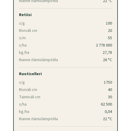
Ihanne itämislämpötila
22 °C
Retiisi
s/g
100
Riviväli cm
20
s/m
55
s/ha
2 778 000
kg/ha
27,78
Ihanne itämislämpötila
26 °C
Ruotiselleri
s/g
1750
Riviväli cm
40
Taimiväli cm
30
s/ha
62 500
kg/ha
0,04
Ihanne itämislämpötila
22 °C