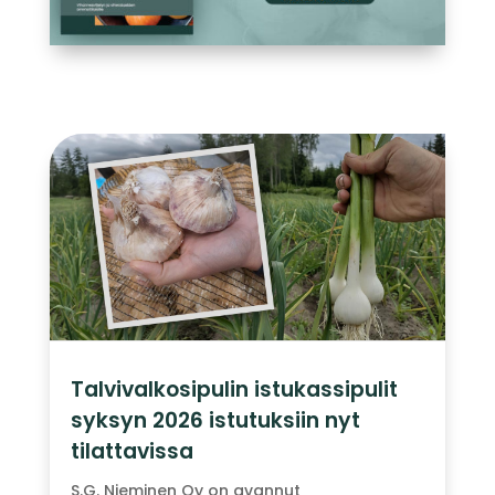
Talvivalkosipulin istukassipulit
syksyn 2026 istutuksiin nyt
tilattavissa
S.G. Nieminen Oy on avannut