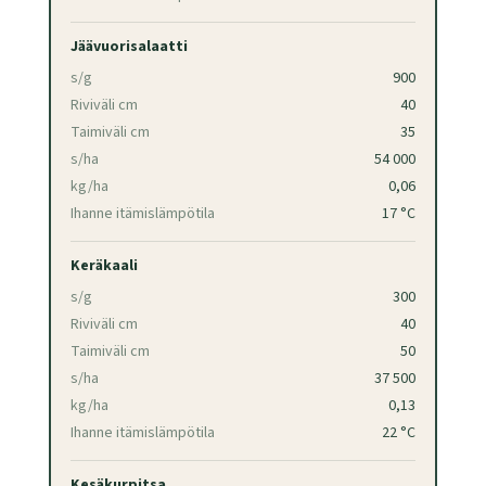
Jäävuorisalaatti
s/g
900
Riviväli cm
40
Taimiväli cm
35
s/ha
54 000
kg/ha
0,06
Ihanne itämislämpötila
17 °C
Keräkaali
s/g
300
Riviväli cm
40
Taimiväli cm
50
s/ha
37 500
kg/ha
0,13
Ihanne itämislämpötila
22 °C
Kesäkurpitsa