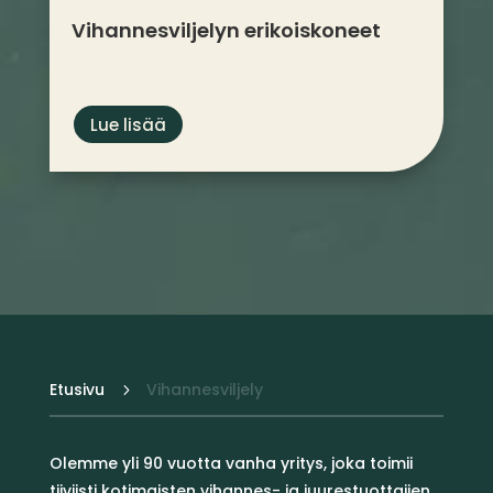
Vihannes­viljelyn erikoiskoneet
Lue lisää
Etusivu
Vihannesviljely
5
Olemme yli 90 vuotta vanha yritys, joka toimii
tiiviisti kotimaisten vihannes- ja juurestuottajien