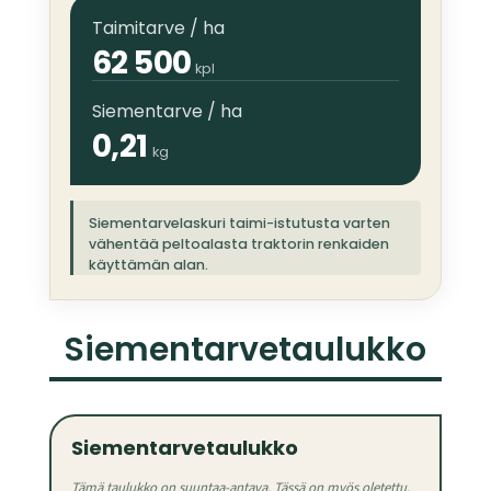
Taimitarve / ha
62 500
kpl
Siementarve / ha
0,21
kg
Siementarvelaskuri taimi-istutusta varten
vähentää peltoalasta traktorin renkaiden
käyttämän alan.
Siementarve­taulukko
Siementarvetaulukko
Tämä taulukko on suuntaa-antava. Tässä on myös oletettu,