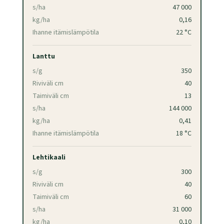
s/ha
47 000
kg/ha
0,16
Ihanne itämislämpötila
22 °C
Lanttu
s/g
350
Riviväli cm
40
Taimiväli cm
13
s/ha
144 000
kg/ha
0,41
Ihanne itämislämpötila
18 °C
Lehtikaali
s/g
300
Riviväli cm
40
Taimiväli cm
60
s/ha
31 000
kg/ha
0,10