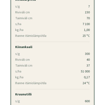
s/g
7
Riviväli cm
150
Taimiväli cm
70
s/ha
7 100
kg/ha
1,00
Ihanne itämislämpötila
25 °C
Kiinankaali
s/g
300
Riviväli cm
40
Taimiväli cm
37
s/ha
51 000
kg/ha
0,17
Ihanne itämislämpötila
24 °C
Kruunutilli
s/g
600