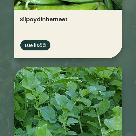
Silpoydin­herneet
Lue lisää