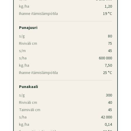
kg/ha
1,20
Ihanne itämislämpötila
19 °C
Punajuuri
s/g
80
Riviväli cm
75
s/m
45
s/ha
600 000
kg/ha
7,50
Ihanne itämislämpötila
25 °C
Punakaali
s/g
300
Riviväli cm
40
Taimiväli cm
45
s/ha
42 000
kg/ha
0,14