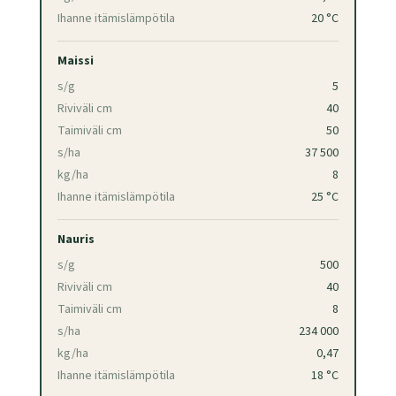
Ihanne itämislämpötila
20 °C
Maissi
s/g
5
Riviväli cm
40
Taimiväli cm
50
s/ha
37 500
kg/ha
8
Ihanne itämislämpötila
25 °C
Nauris
s/g
500
Riviväli cm
40
Taimiväli cm
8
s/ha
234 000
kg/ha
0,47
Ihanne itämislämpötila
18 °C