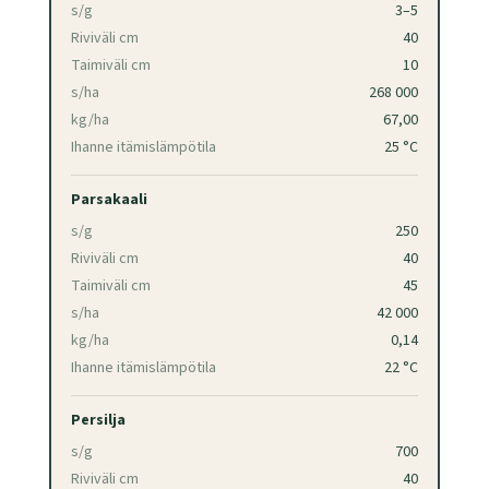
s/g
3–5
Riviväli cm
40
Taimiväli cm
10
s/ha
268 000
kg/ha
67,00
Ihanne itämislämpötila
25 °C
Parsakaali
s/g
250
Riviväli cm
40
Taimiväli cm
45
s/ha
42 000
kg/ha
0,14
Ihanne itämislämpötila
22 °C
Persilja
s/g
700
Riviväli cm
40