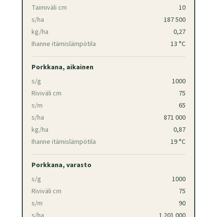
Taimiväli cm
10
s/ha
187 500
kg/ha
0,27
Ihanne itämislämpötila
13 °C
Porkkana, aikainen
s/g
1000
Riviväli cm
75
s/m
65
s/ha
871 000
kg/ha
0,87
Ihanne itämislämpötila
19 °C
Porkkana, varasto
s/g
1000
Riviväli cm
75
s/m
90
s/ha
1 201 000