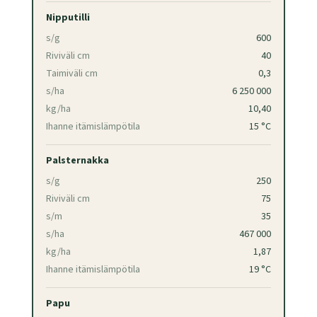
Nipputilli
s/g
600
Riviväli cm
40
Taimiväli cm
0,3
s/ha
6 250 000
kg/ha
10,40
Ihanne itämislämpötila
15 °C
Palsternakka
s/g
250
Riviväli cm
75
s/m
35
s/ha
467 000
kg/ha
1,87
Ihanne itämislämpötila
19 °C
Papu