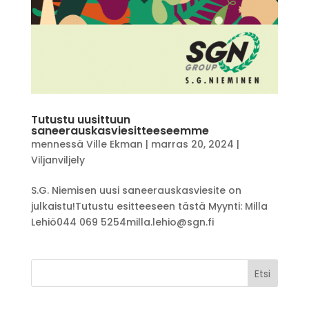
Tutustu uusittuun
saneerauskasviesitteeseemme
mennessä
Ville Ekman
|
marras 20, 2024
|
Viljanviljely
S.G. Niemisen uusi saneerauskasviesite on
julkaistu!Tutustu esitteeseen tästä Myynti: Milla
Lehiö044 069 5254milla.lehio@sgn.fi
Etsi