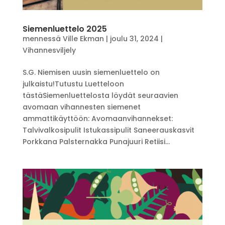
Siemenluettelo 2025
mennessä
Ville Ekman
|
joulu 31, 2024
|
Vihannesviljely
S.G. Niemisen uusin siemenluettelo on
julkaistu!Tutustu Luetteloon
tästäSiemenluettelosta löydät seuraavien
avomaan vihannesten siemenet
ammattikäyttöön: Avomaanvihannekset:
Talvivalkosipulit Istukassipulit Saneerauskasvit
Porkkana Palsternakka Punajuuri Retiisi...