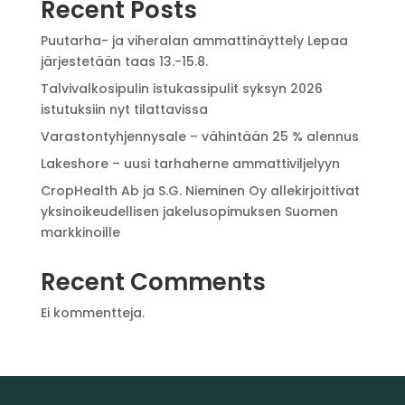
Recent Posts
Puutarha- ja viheralan ammattinäyttely Lepaa
järjestetään taas 13.-15.8.
Talvivalkosipulin istukassipulit syksyn 2026
istutuksiin nyt tilattavissa
Varastontyhjennysale – vähintään 25 % alennus
Lakeshore – uusi tarhaherne ammattiviljelyyn
CropHealth Ab ja S.G. Nieminen Oy allekirjoittivat
yksinoikeudellisen jakelusopimuksen Suomen
markkinoille
Recent Comments
Ei kommentteja.