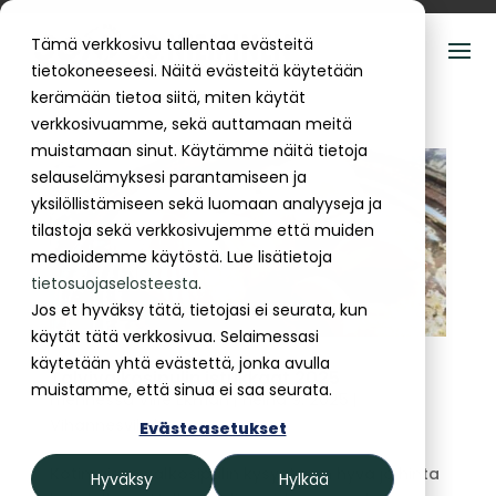
Tämä verkkosivu tallentaa evästeitä
tietokoneeseesi. Näitä evästeitä käytetään
kerämään tietoa siitä, miten käytät
verkkosivuamme, sekä auttamaan meitä
muistamaan sinut. Käytämme näitä tietoja
selauselämyksesi parantamiseen ja
yksilöllistämiseen sekä luomaan analyyseja ja
tilastoja sekä verkkosivujemme että muiden
medioidemme käytöstä. Lue lisätietoja
tietosuojaselosteesta
.
Jos et hyväksy tätä, tietojasi ei seurata, kun
käytät tätä verkkosivua. Selaimessasi
käytetään yhtä evästettä, jonka avulla
Talvivalkosipulin istukkaat 2025
muistamme, että sinua ei saa seurata.
mennessä
Ville Ekman
|
heinä 9, 2025
|
Vihannesviljely
Evästeasetukset
Kotimaisen valkosipulin kysyntä on hyvä ja hinta
Hyväksy
Hylkää