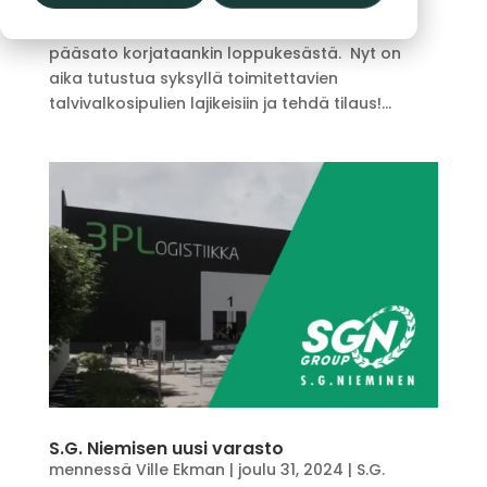
kohdallaan. Valkosipulia voidaan myydä jo
alkukesästä nipussa lyökkeineen, vaikka
pääsato korjataankin loppukesästä. Nyt on
aika tutustua syksyllä toimitettavien
talvivalkosipulien lajikeisiin ja tehdä tilaus!...
S.G. Niemisen uusi varasto
mennessä
Ville Ekman
|
joulu 31, 2024
|
S.G.