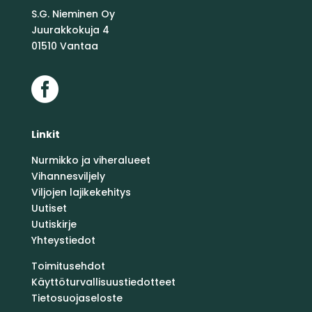
S.G. Nieminen Oy
Juurakkokuja 4
01510 Vantaa

Linkit
Nurmikko ja viheralueet
Vihannesviljely
Viljojen lajikekehitys
Uutiset
Uutiskirje
Yhteystiedot
Toimitusehdot
Käyttöturvallisuustiedotteet
Tietosuojaseloste