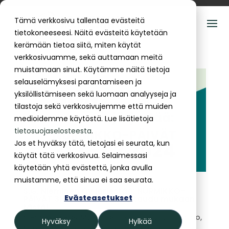
Tämä verkkosivu tallentaa evästeitä
tietokoneeseesi. Näitä evästeitä käytetään
kerämään tietoa siitä, miten käytät
verkkosivuamme, sekä auttamaan meitä
muistamaan sinut. Käytämme näitä tietoja
selauselämyksesi parantamiseen ja
yksilöllistämiseen sekä luomaan analyyseja ja
tilastoja sekä verkkosivujemme että muiden
medioidemme käytöstä. Lue lisätietoja
tietosuojaselosteesta
.
Jos et hyväksy tätä, tietojasi ei seurata, kun
käytät tätä verkkosivua. Selaimessasi
käytetään yhtä evästettä, jonka avulla
muistamme, että sinua ei saa seurata.
S.G. Nieminen Oy järjestää: NURMIKKO-
Evästeasetukset
PÄIVÄT 31.1.-1.2.2024 Ilmoittaudu mukaan
tästä!
mennessä
Pasi Myllymäki
|
joulu 13, 2023
|
Griino
,
Hyväksy
Hylkää
Nurmikko ja viheralueet
,
S.G. Nieminen